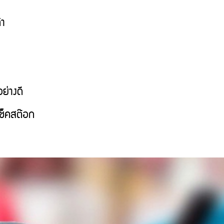
้า
ย่างดี
ช็คสต๊อก