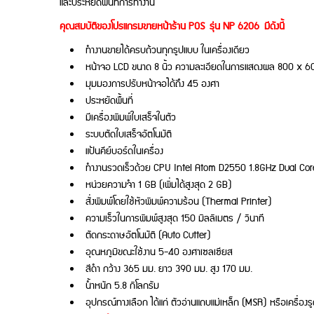
และประหยัดพื้นที่การทำงาน
คุณสมบัติของโปรแกรมขายหน้าร้าน
POS รุ่น NP 6206
มีดังนี้
ทำงานขายได้ครบถ้วนทุกรูปแบบ ในเครื่องเดียว
หน้าจอ LCD ขนาด 8 นิ้ว ความละเอียดในการแสดงผล 800 x 
มุมมองการปรับหน้าจอได้ถึง 45 องศา
ประหยัดพื้นที่
มีเครื่องพิมพ์ใบเสร็จในตัว
ระบบตัดใบเสร็จอัตโนมัติ
แป้นคีย์บอร์ดในเครื่อง
ทำงานรวดเร็วด้วย CPU Intel Atom D2550 1.8GHz Dual Cor
หน่วยความจำ 1 GB (เพิ่มได้สูงสุด 2 GB)
สั่งพิมพ์โดยใช้หัวพิมพ์ความร้อน (Thermal Printer)
ความเร็วในการพิมพ์สูงสุด 150 มิลลิเมตร / วินาที
ตัดกระดาษอัตโนมัติ (Auto Cutter)
อุณหภูมิขณะใช้งาน 5-40 องศาเซลเซียส
สีดำ กว้าง 365 มม. ยาว 390 มม. สูง 170 มม.
น้ำหนัก 5.8 กิโลกรัม
อุปกรณ์ทางเลือก ได้แก่ ตัวอ่านแถบแม่เหล็ก (MSR) หรือเครื่องรู