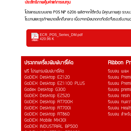
ประสิทธิภาพคุ้มค่าแก่การลงทุน
โปรแกรมระบบขาย POS NP 6206 ผลิตจากไต้หวัน มีคุณภาพสูง ระบบงานไม่
โรงงานและธุรกิจขนาดเล็กถึงกลาง เนื่องจากมีขนาดกะทัดรัดจึงรองรับงาน
ECR_POS_Series_DM.pdf
420.96 K
ประเภทเครื่องพิมพ์บาร์โค้ด
Ribbon P
ฟรี โปรแกรมพิมพ์บาร์โค้ด
ริบบอน wax
GoDEX Desktop EZ120
ริบบอน Pre
GoDEX Desktop EZ1100 PLUS
ริบบอน Pre
Godex Desktop G300
ริบบอน prem
GoDEX Desktop EZ520
ริบบอน resin
GoDEX Desktop RT700X
ริบบอน ทนควา
GoDEX Desktop RT700i
ริบบอน Heal
GoDEX Desktop RT860
ริบบอน สำหรั
GoDEX Mobile MX30I
GoDEX INDUSTRIAL BP500