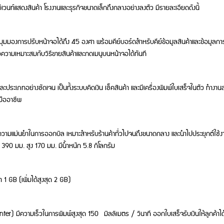
นท์แสดงสินค้า โรงงานและธุรกิจขนาดเล็กถึงกลางอย่างลงตัว มีรายละเอียดดังนี้
งการปรับหน้าจอได้ถึง 45 องศา พร้อมคีย์บอร์ดสำหรับคีย์ข้อมูลสินค้าและข้อมูลการขาย
่อความเหมาะสมกับวิธีขายสินค้าและกดเมนูบนหน้าจอได้ทันที
ะประเภทอย่างชัดเจน เป็นทั้งระบบคิดเงิน เช็คสินค้า และมีเครื่องพิมพ์ใบเสร็จในตัว ทำง
มืออาชีพ
ความแม่นยำในการออกบิล เหมาะสำหรับร้านค้าทั่วไปจนถึงขนาดกลาง และนำไปประยุกต์ใช้งา
 390 มม. สูง 170 มม. มีน้ำหนัก 5.8 กิโลกรัม
 GB (เพิ่มได้สูงสุด 2 GB)
nter) มีความเร็วในการพิมพ์สูงสุด 150 มิลลิเมตร / วินาที ออกใบเสร็จรับเงินให้ลูกค้าได