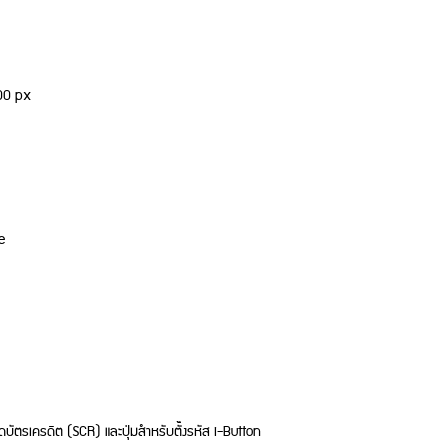
600 px
e
ดบัตรเครดิต (SCR) และปุ่มสำหรับตั้่งรหัส i-Button