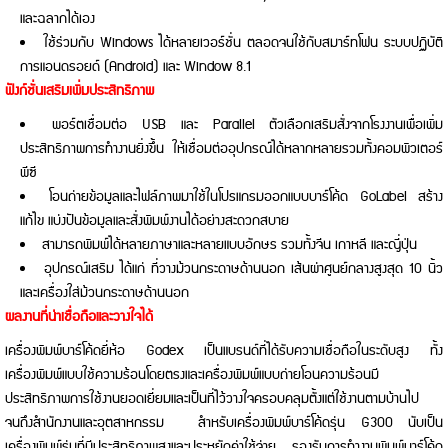
และฉลากได้เอง
ใช้ร่วมกับ Windows ได้หลายเวอร์ชั่น ตลอดจนใช้กับสมาร์ทโฟน ระบบปฏิบัติ
การแอนดรอยด์ (Android) และ Window 8.1
ฟังก์ชั่นเสริมเพิ่มประสิทธิภาพ
พอร์ตเชื่อมต่อ USB และ Parallel ตัวเลือกเสริมสั่งจากโรงงานเพื่อเพิ่ม
ประสิทธิภาพการทำงานยิ่งขึ้น ให้เชื่อมต่ออุปกรณ์ได้หลากหลายรวมทั้งคอมพิวเตอร์
พีซี
โอนถ่ายข้อมูลและไฟล์ภาพมาใช้ในโปรแกรมออกแบบบาร์โค้ด GoLabel สร้าง
แก้ไข แบ่งปันข้อมูลและสั่งพิมพ์งานได้อย่างสะดวกสบาย
สามารถพิมพ์ได้หลายภาษาและหลายแบบอักษร รวมทั้งจีน เกาหลี และญี่ปุ่น
อุปกรณ์เสริม ได้แก่ ที่วางม้วนกระดาษด้านนอก เส้นผ่าศูนย์กลางสูงสุด 10 นิ้ว
และเครื่องใส่ม้วนกระดาษด้านนอก
ผลงานที่น่าเชื่อถือและวางใจได้
เครื่องพิมพ์บาร์โค้ดยี่ห้อ Godex เป็นแบรนด์ที่ได้รับความเชื่อถือในระดับสูง ทั้ง
เครื่องพิมพ์แบบใช้ความร้อนโดยตรงและเครื่องพิมพ์แบบถ่ายโอนความร้อนมี
ประสิทธิภาพการใช้งานยอดเยี่ยมและเป็นที่ไว้วางใจครอบคลุมตั้งแต่ใช้งานตามบ้านไป
จนถึงสำนักงานและอุตสาหกรรม สำหรับเครื่องพิมพ์บาร์โค้ดรุ่น G300 นับเป็น
เครื่องพิมพ์รุ่นที่มีประสิทธิภาพสูงและประหยัดค่าใช้จ่าย รองรับการทำงานพิมพ์บาร์โค้ด