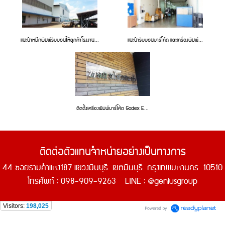
แนะนำหมึกพิมพ์ริบบอนให้ลูกค้าโรงงาน...
แนะนำริบบอนบาร์โค้ด และเครื่องพิมพ์...
ติดตั้งเครื่องพิมพ์บาร์โค้ด Godex E...
ติดต่อตัวแทนจำหน่ายอย่างเป็นทางการ
44 ซอยรามคำแหง187 แขวงมีนบุรี เขตมีนบุรี
กรุงเทพมหานคร
10510
โทรศัพท์ : 098-909-9263
LINE : @geniusgroup
Visitors:
198,025