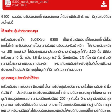
G300_quick_guide_en.pdf
2,941.16 K
G300 รองรับงานพิมพ์ขนาดเล็กและขนาดกลางได้อย่างมีประสิทธิภาพ มีคุณสมบัติน่า
สนใจดังนี้
ใช้งานง่าย คุ้มค่าต่อการลงทุน
เครื่องพิมพ์บาร์โค้ด GoDEXรุ่น G300 เป็นเครื่องพิมพ์บาร์โค้ดขนาดเล็กตั้งโต๊ะ
เทคโนโลยีการพิมพ์แบบถ่ายโอนความร้อนผ่านริบบอนหรือผ้าหมึก ใช้งานง่ายด้วยหน้า
จอ LED แบบสามสี ใช้พิมพ์งานอเนกประสงค์มีความกว้างสูงสุดได้ถึง 4.25 นิ้ว มิติตัว
เครื่องยาว 10 นิ้ว กว้าง 8.8 นิ้ว และสูง 6.7 นิ้ว น้ำหนักเพียง 2.5 กิโลกรัม ตัวเครื่องมี
ความแข็งแรงทนทานและราคาประหยัด เหมาะกับงานพิมพ์สำหรับผู้เริ่มต้นไปจนถึงงาน
พิมพ์บาร์โค้ดประสิทธิภาพสูงในธุรกิจที่มีการติดฉลากจำนวนมาก
คุณภาพสูง ประหยัดค่าใช้จ่าย
เครื่องพิมพ์ราคาย่อมเยา มีความเร็วในการพิมพ์สูงด้วยอัตราความเร็วในการพิมพ์ 4 นิ้ว
ต่อวินาที ประหยัดเวลาและเพิ่มผลผลิตตอบโจทย์ความต้องการของลูกค้าในหลายภาค
ธุรกิจและอุตสาหกรรม ความละเอียดหัวพิมพ์ 203 จุดต่อนิ้ว มีความถูกต้องแม่นยำสูง
คุณภาพการพิมพ์ดีสีสวยติดทนนาน สามารถใช้ฉลากและริบบอนมาตรฐานที่มีราคาถูก
เหมาะสำหรับงานพิมพ์ทั่วไปและปรับขนาดความกว้างให้พอดีกับฉลากสติ๊กเกอร์ที่ต้องการ