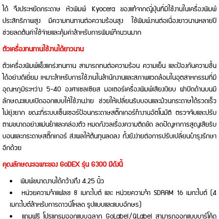
ได้ จึงประหยัดกระดาษ หัวพิมพ์ Kyocera ของแท้จากญี่ปุ่นที่มีใช้งานในเครื่องพิมพ์
ประสิทธิภาพสูง มีความทนทานต่อความร้อนสูง ใช้พิมพ์งานต่อเนื่องยาวนานหลายปี
ช่วยลดต้นค่าใช้จ่ายและคุ้มค่าสำหรับการพิมพ์จำนวนมาก
ตัวเครื่องทนทานใช้งานได้ยาวนาน
ตัวเครื่องพิมพ์แข็งแกร่งทนทาน สามารถทนต่อความร้อน ความเย็น และป้องกันความชื้น
ได้อย่างดีเยี่ยม เหมาะสำหรับการใช้งานในสำนักงานและสภาพแวดล้อมในอุตสาหกรรมที่มี
อุณหภูมิระหว่าง 5-40 องศาเซลเซียส มอเตอร์เครื่องพิมพ์เสียงเงียบ ฝาปิดด้านบนมี
ลักษณะแบบเปิดออกแบบให้ใช้งานง่าย ช่วยให้เปลี่ยนริบบอนและม้วนกระดาษได้รวดเร็ว
ไม่ยุ่งยาก ขณะที่ระบบเซ็นเซอร์ป้อนกระดาษสติ๊กเกอร์ทำงานอัตโนมัติ ตรวจจับและปรับ
ตามขนาดอย่างแม่นยำและคล่องตัว หมดกังวลเรื่องความติดขัด ลดปัญหาการสูญเสียริบ
บอนและกระดาษสติ๊กเกอร์ ส่งผลให้ต้นทุนลดลง ทั้งยังง่ายต่อการปรับเปลี่ยนบำรุงรักษา
อีกด้วย
คุณลักษณะเฉพาะของ
GoDEX รุ่น G300 มีดังนี้
พิมพ์ขนาดงานได้กว้างถึง 4.25 นิ้ว
หน่วยความจำแฟลช 8 เมกะไบต์ และ หน่วยความจำ SDRAM 16 เมกะไบต์ (4
เมกะไบต์สำหรับการดาวน์โหลด รูปแบบและแบบอักษร)
แถมฟรี โปรแกรมออกแบบฉลาก GoLabel/QLabel สามารถออกแบบบาร์โค้ด